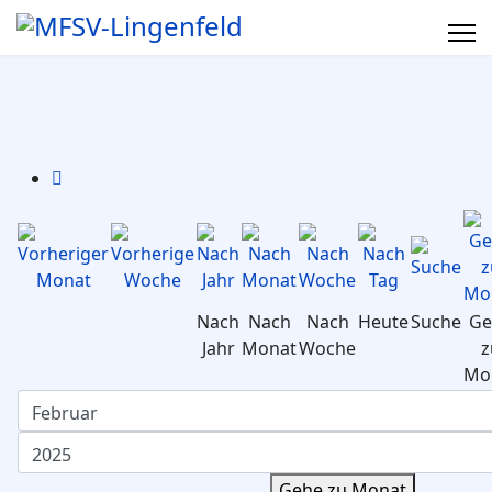
Nach
Nach
Nach
Heute
Suche
Ge
Jahr
Monat
Woche
z
Mo
Gehe zu Monat